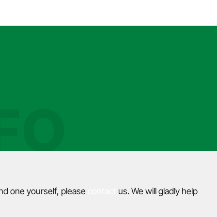
FO
ind one yourself, please
contact
us. We will gladly help