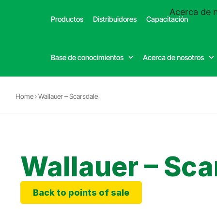
(332) 699-4426
Acerca de 
Productos
Distribuidores
Capacitación
Dealer
Base de conocimientos
Acerca de nosotros
Home
›
Wallauer – Scarsdale
Wallauer – Sca
Back to points of sale