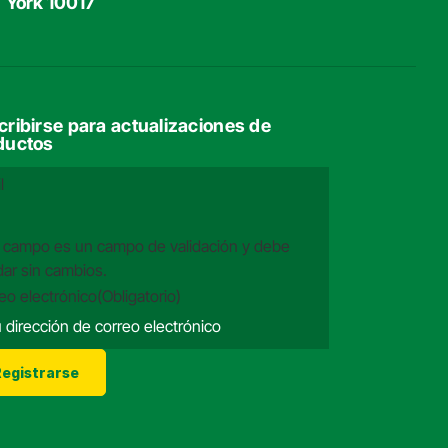
York 10017
cribirse para actualizaciones de
ductos
l
 campo es un campo de validación y debe
ar sin cambios.
eo electrónico
(Obligatorio)