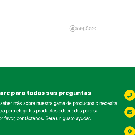
g@ringsend.com
Care para todas sus preguntas
g@ringsend.com
a saber más sobre nuestra gama de productos o necesita
ia para elegir los productos adecuados para su
r favor, contáctenos. Será un gusto ayudar.