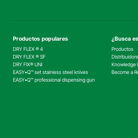
386 Smith Ridge Rd
+19145333068
South Salem, NY 10590
kevin.schillin
Route
Website
Productos populares
¿Busca e
Ring's End - New Milford
DRY FLEX ® 4
Productos
140 Danbury Road
+18603543939
DRY FLEX ® SF
Distribuidor
New Milford, CT 06776
kevin.schillin
DRY FIX® UNI
Knowledge 
Route
Website
EASY•Q™ set stainless steel knives
Become a Re
EASY•Q™ professional dispensing gun
Ring's End - Boston
355 Newbury Street
+16175364838
Boston, MA 02115
kevin.schillin
Route
Website