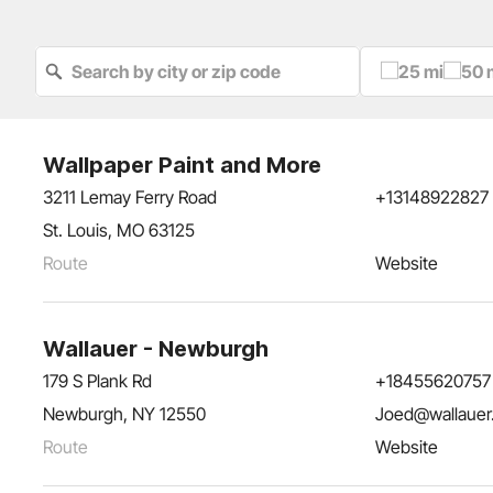
25 mi
50 
Wallpaper Paint and More
3211 Lemay Ferry Road
+13148922827
St. Louis, MO 63125
Route
Website
Wallauer - Newburgh
179 S Plank Rd
+18455620757
Newburgh, NY 12550
Joed@wallauer
Route
Website