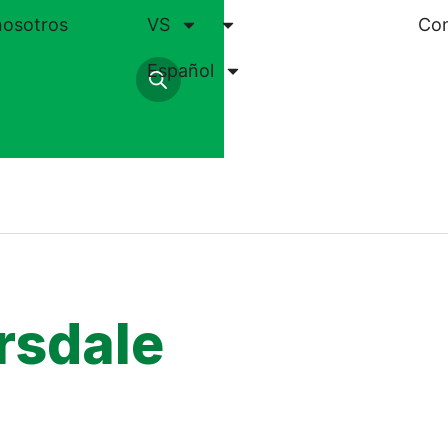
nosotros
VS
Co
Español
rsdale