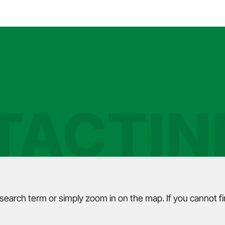
TACTIN
 search term or simply zoom in on the map. If you cannot f