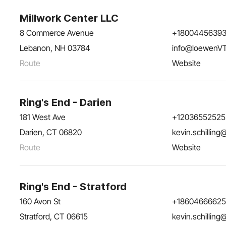
Millwork Center LLC
8 Commerce Avenue
+1800445639
Lebanon, NH 03784
info@loewenV
Route
Website
Ring's End - Darien
181 West Ave
+12036552525
Darien, CT 06820
kevin.schillin
Route
Website
Ring's End - Stratford
160 Avon St
+18604666625
Stratford, CT 06615
kevin.schillin