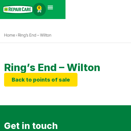
Español
0
Búsqueda de productos
Home
›
Ring’s End – Wilton
Ring’s End – Wilton
Back to points of sale
Get in touch