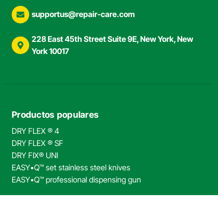
supportus@repair-care.com
228 East 45th Street Suite 9E, New York, New
York 10017
Productos populares
DRY FLEX ® 4
DRY FLEX ® SF
DRY FIX® UNI
EASY•Q™ set stainless steel knives
EASY•Q™ professional dispensing gun
¿Busca esto?