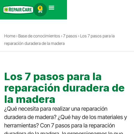
Español
0
Búsqueda de productos
Home
›
Base de conocimientos
›
7 pasos
›
Los 7 pasos para la
reparación duradera de la madera
Los 7 pasos para la
reparación duradera de
la madera
¿Qué necesita para realizar una reparación
duradera de madera? ¿Qué hay de los materiales y
herramientas? Con
7 pasos para la reparación
duradera de la madera, le proporcionamos lo que