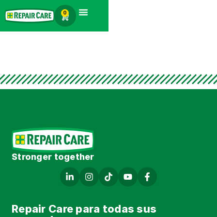
Español
0
Búsqueda de productos
Stronger together
Repair Care para todas sus